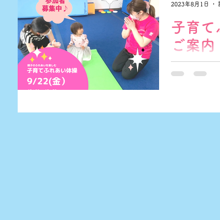
2023年8月1日
す。 キャンセ
子育て
ご案内（
いつもありが
箱・鉄棒やト
や保育士によ
大人気の子育て
申込み受付を開
13：00～13：5