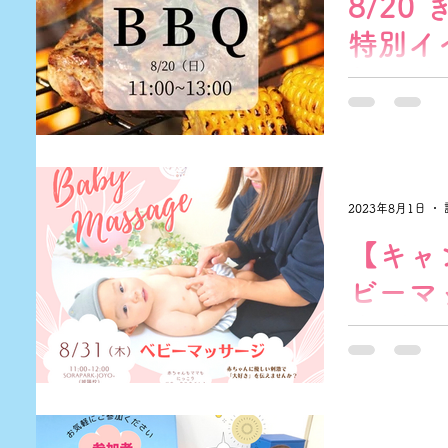
8/20
特別イ
(BB
こんにちは☀️
ございます。
ども食堂BBQ
8/20（日）1
2023年8月1日
先着20名 【
は、お子様だけの
【キャ
ビーマ
内（8/
--------------
本イベントは
待ちでの受付
事もあり、キ