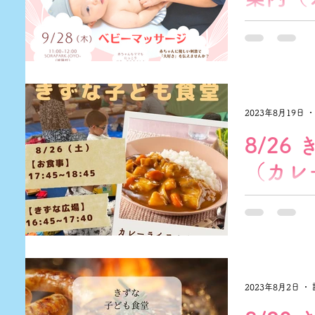
いつもありが
改善したり心
ジ。 ママの優
いぬくもりで赤
ちゃんに優し
んか？ 参加費
2023年8月19日
☆...
8/26
（カ
こんにちは！
案内です!(^^)
45~18：45 
【メニュー】 
とさせていただ
45～17：40...
2023年8月2日