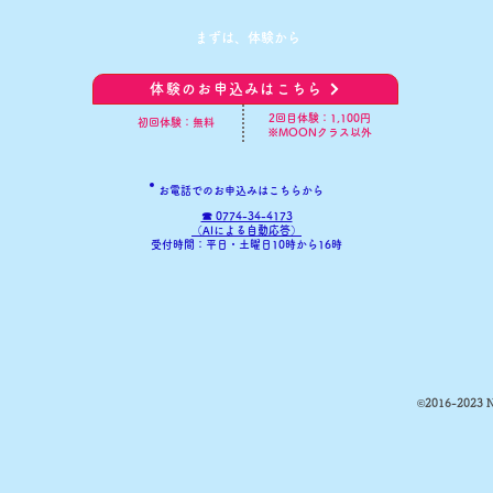
​まずは、体験から
体験のお申込みはこちら
​2回目体験：1,100円
初回体験：無料
※MOONクラス以外
お電話でのお申込みはこちらから
☎ 0774-34-4173
​（AIによる自動応答）
​受付時間：平日・土曜日10時から16時
©2016-2023 NP