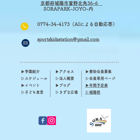
京
都府城陽市富野北角36-6
​
SORAPARK-JOYO-内
0774-34-4173（AIによる自動応答）
sportskidsstation@gmail.com
▶学園紹介
▶アクセス
▶賛助会員募集
▷スケジュール​
▷法人概要
▷会員専用ページ
▶イベント
▶ブログ
▶年間予定表
​▷子ども食堂
▷きずな広場
▷城陽校