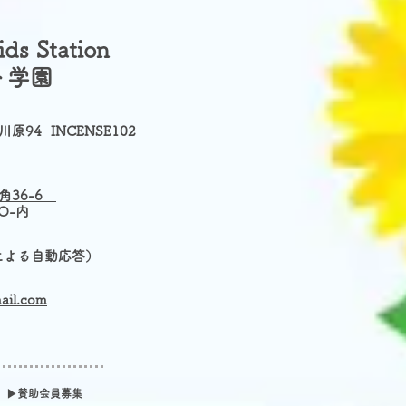
s Station​
ト学園
原94
INCENSE102
角36-6
YO-内
Iによる自動応答）
mail.com
▶賛助会員募集