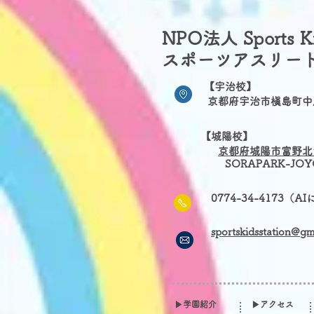
NPO法人 Sports Kid
スポーツアスリー
【宇治校】
京都府宇治市槇島町中川
【城陽校】
京
都府城陽市富野北
​
SORAPARK-JO
0774-34-4173（A
sportskidsstation@g
▶学園紹介
▶アクセス