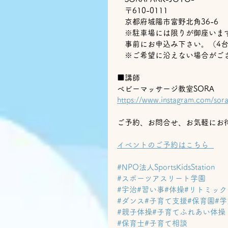
　〒610-0111　
　京都府城陽市富野北角36-6　
　※駐車場には限りが御座いま
　事前にお申込み下さい。（4
　※ご希望に沿えない場合がご
■講師
ベビーマッサージ教室SORA
https://www.instagram.com/so
ご予約、お問合せ、お気軽にお待
イベントのご予約はこちら  
#NPO法人SportsKidsStation
#スポーツアスリート学園
#宇治
#習い事
#体操
#リトミック
#ダンス
#子育て支援
#保育園
#学
#親子体操
#子育てふれあい体操
#保育士
#子育て相談