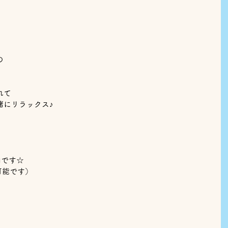
の
れて
緒にリラックス♪
円です☆
可能です）