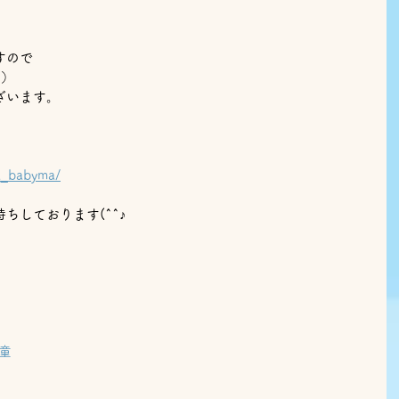
すので
台）
ざいます。
ra_babyma/
ちしております(^^♪
童