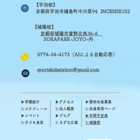
【宇治校】
京都府宇治市槇島町中川原94
INCENSE102
【城陽校】
京
都府城陽市富野北角36-6
​
SORAPARK-JOYO-内
0774-34-4173（AIによる自動応答）
sportskidsstation@gmail.com
▶学園紹介
▶アクセス
▶賛助会員募集
▷スケジュール​
▷法人概要
▷会員専用ページ
▶イベント
▶ブログ
▶年間予定表
​▷子ども食堂
▷きずな広場
▷城陽校