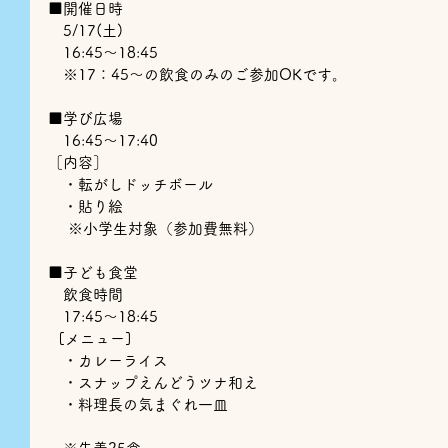
■開催日時
　5/17(土)
　16:45〜18:45
　※17：45～の飲食のみのご参加OKです。
■学び広場
　16:45〜17:40
［内容］
　・転がしドッチボール
   ・貼り絵
    ※小学生対象（参加費無料）
■子ども食堂
　飲食時間
　17:45〜18:45
  [メニュー]
　・カレーライス
　・スナップえんどうツナ和え
　・料理長の気まぐれ一皿