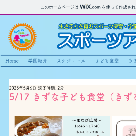
このホームページは
.com
を使って作成され
Home
学園紹介
スケジュール
子ども食堂
き
2025年5月6日
読了時間: 2分
5/17 きずな子ども食堂（き