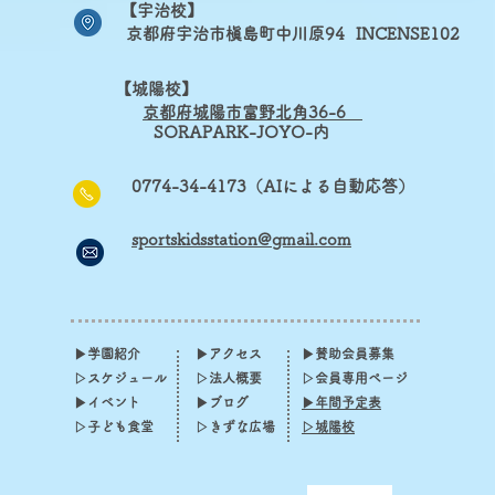
【宇治校】
京都府宇治市槇島町中川原94
INCENSE102
【城陽校】
京
都府城陽市富野北角36-6
​
SORAPARK-JOYO-内
0774-34-4173（AIによる自動応答）
sportskidsstation@gmail.com
▶学園紹介
▶アクセス
▶賛助会員募集
▷スケジュール​
▷法人概要
▷会員専用ページ
▶イベント
▶ブログ
▶年間予定表
​▷子ども食堂
▷きずな広場
▷城陽校