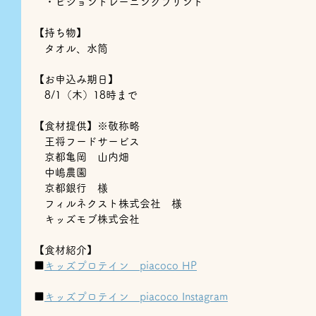
　・ビジョントレーニングプリント
【持ち物】
　タオル、水筒
【お申込み期日】
　8/1（木）18時まで
【食材提供】※敬称略
　王将フードサービス
　京都亀岡　山内畑
　中嶋農園
京都銀行　様
　フィルネクスト株式会社　様
キッズモブ
株式会社
【食材紹介】
■
キッズプロテイン　piacoco HP
■
キッズプロテイン　piacoco Instagram