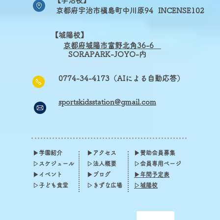
【宇治校】
京都府宇治市槇島町中川原94
INCENSE102
【城陽校】
京
都府城陽市富野北角36-6
​
SORAPARK-JOYO-内
0774-34-4173（AIによる自動応答）
sportskidsstation@gmail.com
▶学園紹介
▶アクセス
▶賛助会員募集
▷スケジュール​
▷法人概要
▷会員専用ページ
▶イベント
▶ブログ
▶年間予定表
​▷子ども食堂
▷きずな広場
▷城陽校