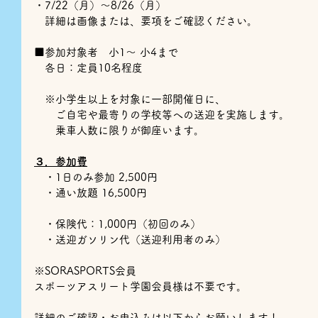
・7/22（月）～8/26（月）
　詳細は画像または、要項をご確認ください。
■参加対象者　小1～ 小4まで  
   各日：定員10名程度
　※小学生以上を対象に一部開催日に、
　　ご自宅や最寄りの学校等への送迎を実施します。
　　乗車人数に限りが御座います。
３．参加費
　・1日のみ参加 2,500円　
　・通い放題 16,500円　　　
　・保険代：1,000円（初回のみ）　
　・送迎ガソリン代（送迎利用者のみ）
※SORASPORTS会員
スポーツアスリート学園会員様は不要です。
詳細のご確認・お申込みは以下からお願いします！