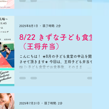
かいぬくもりで赤ちゃんと一緒にリラックス♪
赤ちゃんに優しい刺激で 「大好き！」を伝え
ませんか？ 参加費：お子様おひとり1,000円で
す☆...
2025年8月1日
読了時間: 2分
8/22 きずな子ども食堂
（王将弁当）
こんにちは！ ☀️8月の子ども食堂の申込を開始
させて頂きます☀️ 今回は、王将子ども弁当です
🍱 ▷子ども食堂でお食事後、そのまま
Summer Schoolへご参加も可能です。
→Summer Schoolは、小学生対象の 別途
申し込みのプログラムです。...
2025年7月31日
読了時間: 2分