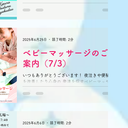
カレーライス🍛です。 ■開催日時 7/26(土)
16:45〜18:45 ■学び広場 16:45〜17:40
［内容］ ...
2025年6月25日
読了時間: 2分
ベビーマッサージのご
案内（7/3）
いつもありがとうございます！ 夜泣きや便秘
を改善したり心身の 発達を促すベビーマッサ
ージ。 ママの優しい手で赤ちゃんに触れて 温
かいぬくもりで赤ちゃんと一緒にリラックス♪
赤ちゃんに優しい刺激で 「大好き！」を伝え
ませんか？ 参加費：お子様おひとり1,000円で
す☆...
2025年6月6日
読了時間: 2分