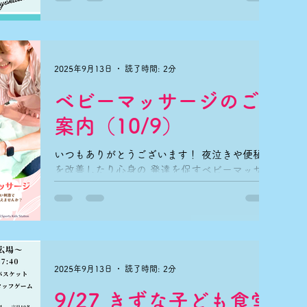
ン補助・配膳・洗い物等 ボランティアスタッ
の申込を開始させて頂きます！ 今回のきずな
フの方の お食事代（子ども食堂提供メニュ
子ども食堂はハロウィンカレー🍛です。 ■開
ー）は 無料とさせて頂きます。 ーーーーー
催日時 10/25(土) 18:00〜20:00 ※ラスト
オーダーは19:00 ※今回は学び広場はございま
せん。 お食事のご提供のみとなります。 ※お
2025年9月13日
読了時間: 2分
食事後自由解散となります。 [メニュー] ・
ベビーマッサージのご
カレーライス ・料理長のきまぐれ一品 ・お
持ち帰りお菓子 ※先着25食 ※テイクアウ
案内（10/9）
ト不可 ※子ども無料/高校生以上300円 ■申
込期日 10/23(木)18時まで ※満員となりまし
いつもありがとうございます！ 夜泣きや便秘
たら受付終了致します。 ※駐車場は先着4台と
を改善したり心身の 発達を促すベビーマッサ
なります。 ＼ボランティアスタッフ募集中／
ージ。 ママの優しい手で赤ちゃんに触れて 温
きずな子ども食堂では ボランティアスタッフ
かいぬくもりで赤ちゃんと一緒にリラックス♪
を 募集しております！ ＜作業内容＞ キッチン
赤ちゃんに優しい刺激で 「大好き！」を伝え
補助・配膳・洗い物等 ボランティアスタッフ
ませんか？ 参加費：お子様おひとり1,000円で
の方の お食事代（子ども食堂提供メニュー）
す☆...
は 無料とさせて頂きます。 ーーーーーーーー
ーーーー
2025年9月13日
読了時間: 2分
9/27 きずな子ども食堂