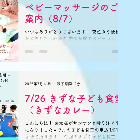
ベビーマッサージのご
案内（8/7）
いつもありがとうございます！ 夜泣きや便秘
を改善したり心身の 発達を促すベビーマッサ
ージ。 ママの優しい手で赤ちゃんに触れて 温
かいぬくもりで赤ちゃんと一緒にリラックス♪
赤ちゃんに優しい刺激で 「大好き！」を伝え
ませんか？ 参加費：お子様おひとり1,000円で
す☆...
2025年7月16日
読了時間: 2分
7/26 きずな子ども食堂
（きずなカレー）
こんにちは！ ☀️太陽がサンサンと降り注ぐ季節
になりました☀️ 7月の子ども食堂の申込を開始
させて頂きます！ 今回のきずな子ども食堂は