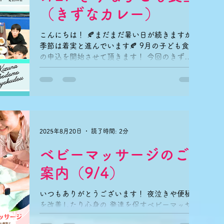
（きずなカレー）
こんにちは！ 🍂まだまだ暑い日が続きますが
季節は着実と進んでいます🍂 9月の子ども食堂
の申込を開始させて頂きます！ 今回のきずな
子ども食堂はカレーライス🍛です。 ■開催日
時 9/27(土) 16:45〜18:45 ※17：45～
の飲食のみのご参加OKです。...
2025年8月20日
読了時間: 2分
ベビーマッサージのご
案内（9/4）
いつもありがとうございます！ 夜泣きや便秘
を改善したり心身の 発達を促すベビーマッサ
ージ。 ママの優しい手で赤ちゃんに触れて 温