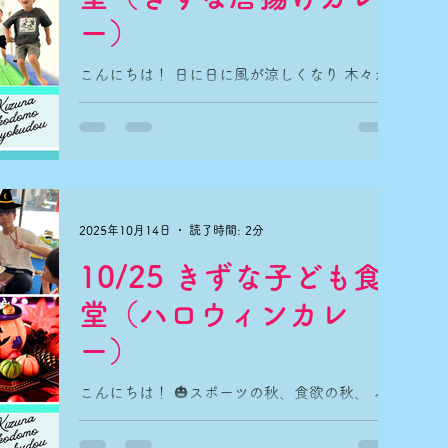
ー）
こんにちは！ 日に日に風が涼しくなり 木々が
少しずつ色づきはじめました🍂 心もおなかも
ほっと温まる 11月の子ども食堂の申込を開始
させて頂きます！ 今回のきずな子ども食堂
は、 唐揚げカレーです🍛 ■開催日時
11/22(土) 16:45〜18:45 ▷学び広場
16:45〜17:40 (小学生対象、先着10名) ・エア
ートランポリン ・線つなぎ ▷子ども食堂 飲
2025年10月14日
読了時間: 2分
食時間 17:45〜18:45 [メニュー] ・唐揚げ
10/25 きずな子ども食
カレーライス ・料理長のきまぐれ一品 ・お
持ち帰りお菓子 ※先着25食 ※テイクアウ
堂（ハロウィンカレ
ト不可 ※子ども無料/高校生以上300円 ■
申込期日 11/20(木)18時まで 満員となりま
ー）
したら受付終了致します。 駐車場は先着4台
となります。 ＼ボランティアスタッフ募集中
こんにちは！ 🎃スポーツの秋、食欲の秋、 ハ
／ きずな子ども食堂では ボランティアスタッ
ロウィンの秋？皆さんは どんな秋を楽しんで
フを 募集しております！ ＜作業内容＞ キッチ
おられますでしょうか？👻 10月の子ども食堂