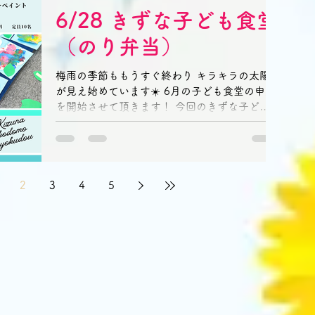
6/28 きずな子ども食堂
（のり弁当）
梅雨の季節ももうすぐ終わり キラキラの太陽
が見え始めています☀️ 6月の子ども食堂の申込
を開始させて頂きます！ 今回のきずな子ども
食堂は、 ほっともっとの【のり弁当】です。
■開催日時 6/28(土) 16:45〜18:45
※17：45～の飲食のみのご参加OKです。...
2
3
4
5