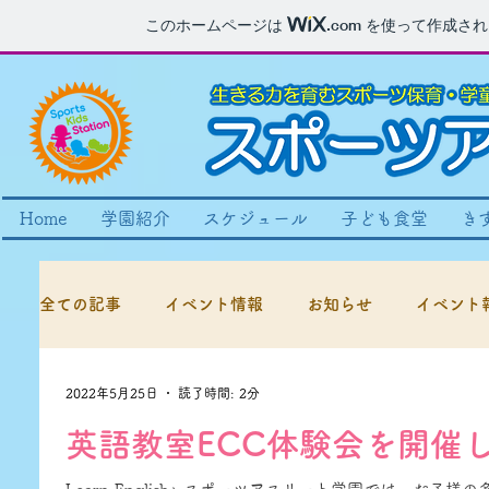
このホームページは
.com
を使って作成され
Home
学園紹介
スケジュール
子ども食堂
き
全ての記事
イベント情報
お知らせ
イベント
2022年5月25日
読了時間: 2分
英語教室ECC体験会を開催し