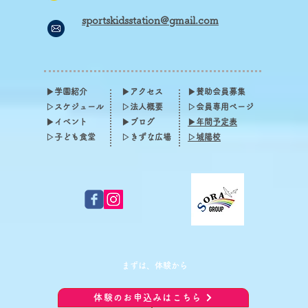
sportskidsstation@gmail.com
▶学園紹介
▶アクセス
▶賛助会員募集
▷スケジュール​
▷法人概要
▷会員専用ページ
▶イベント
▶ブログ
▶年間予定表
​▷子ども食堂
▷きずな広場
▷城陽校
​まずは、体験から
体験のお申込みはこちら