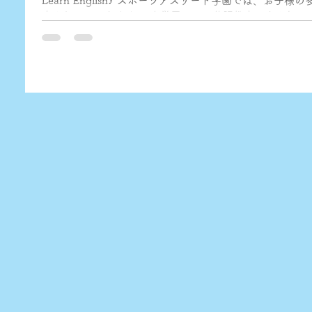
Learn English♪ スポーツアスリート学園では、お子
室を行っております。 当学園では、英語教室で大人気のE
習は9歳までに始めるのが良い!】と言われています！...