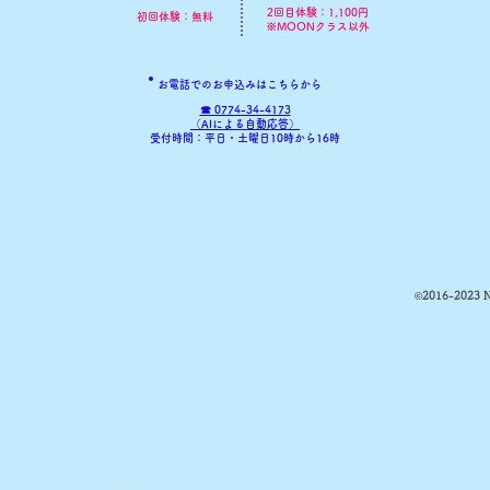
​2回目体験：1,100円
初回体験：無料
※MOONクラス以外
お電話でのお申込みはこちらから
☎ 0774-34-4173
​（AIによる自動応答）
​受付時間：平日・土曜日10時から16時
©2016-2023 NP